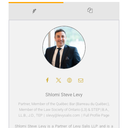
Shlomi Steve Levy
Partner, Member of the Québec Bar (Barreau du Québec),
Member of the Law Society of Ontario (L3) & STEP
|
B.A.,
LL.B., J.D., TEP
|
slevy@levysalis.com
|
Full Profile Page
Shlomi Steve Levy is a Partner of Levy Salis LLP and is a