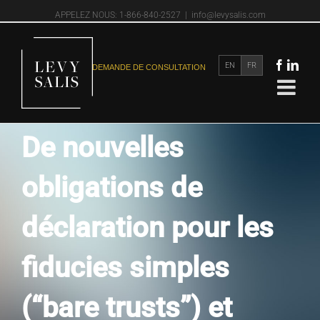
APPELEZ NOUS: 1-866-840-2527
|
info@levysalis.com
EN
FR
DEMANDE DE CONSULTATION
De nouvelles
obligations de
déclaration pour les
fiducies simples
(“bare trusts”) et