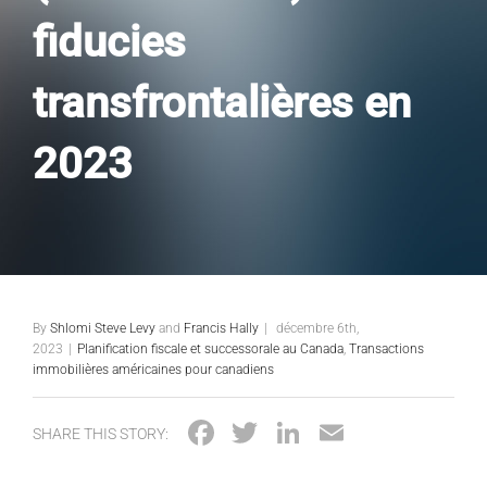
fiducies
transfrontalières en
2023
By
Shlomi Steve Levy
and
Francis Hally
|
décembre 6th,
2023
|
Planification fiscale et successorale au Canada
,
Transactions
immobilières américaines pour canadiens
Facebook
Twitter
LinkedIn
Email
SHARE THIS STORY: