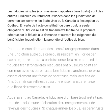
Les fiducies simples (communément appelées bare trusts) sont des
entités juridiques couramment utilisées dans les juridictions de
common law comme les États-Unis ou le Canada, à l’exception du
Québec. En vertu de l’acte constitutif du bare trust, la seule
obligation du fiduciaire est de transmettre le titre de la propriété
détenue par la fiducie à la demande et suivant les exigences du
bénéficiaire, lequel retient la propriété effective du bien.
Pour nos clients détenant des biens à usage personnel dans
une juridiction autre que celle où ils résident, en Floride par
exemple, notre bureau a parfois conseillé la mise sur pied de
fiducies transfrontalières, lesquelles ont plusieurs points en
commun avec les bare trusts. Une fiducie transfrontalière est
essentiellement une forme de bare trust, mais, aux fins de
l’impôt américain elle est aussi une entité transparente se
qualifiant de revocable trust.
Auparavant, au Canada, le fiduciaire d’un bare trust n’était pas
tenu de produire une déclaration de renseignements et de
revenus des fiducies (T3) chaque année. De plus, les bare trusts