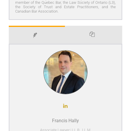
member of the Quebec Bar, the Law Society of Ontario (L3),
the Society of Trust and Estate Practitioners, and the
Canadian Bar Association.
Francis Hally
Associate Lawyer | LL.B., LL.M.