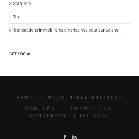
Statutory
Tax
Transactions immobilières américaines pour canadiens
GET SOCIAL
APPELEZ NOUS: 1-866-840-2527
MONTRÉAL
|
TORONTO
|
FT.
LAUDERDALE
|
TEL AVIV