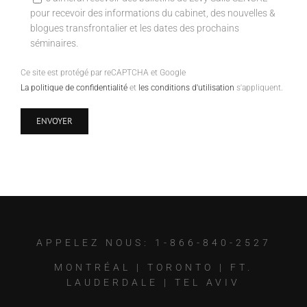
pour recevoir des informations du cabinet, des nouvelles &
blogues transfrontalier et les dates des prochains
séminaires.
Ce site est protégé par reCAPTCHA et Google
La politique de confidentialité
et
les conditions d'utilisation
s'appliquent.
APPELEZ NOUS: 1-866-840-2527
MONTRÉAL
|
TORONTO
|
FT.
LAUDERDALE
|
TEL AVIV