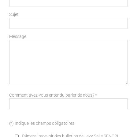
Sujet
Message
Comment avez-vous entendu parler de nous?
*
(*) Indique les champs obligatoires
J'aimerai recevoir des bulletins de Levy Salis SENCRL