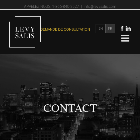
APPELEZ NOUS: 1-866-840-2527
|
info@levysalis.com
EN
FR
DEMANDE DE CONSULTATION
CONTACT